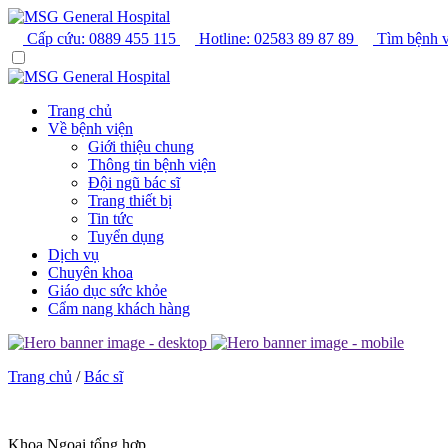
Cấp cứu:
0889 455 115
Hotline:
02583 89 87 89
Tìm bệnh v
Trang chủ
Về bệnh viện
Giới thiệu chung
Thông tin bệnh viện
Đội ngũ bác sĩ
Trang thiết bị
Tin tức
Tuyển dụng
Dịch vụ
Chuyên khoa
Giáo dục sức khỏe
Cẩm nang khách hàng
Trang chủ
/
Bác sĩ
Khoa Ngoại tổng hợp