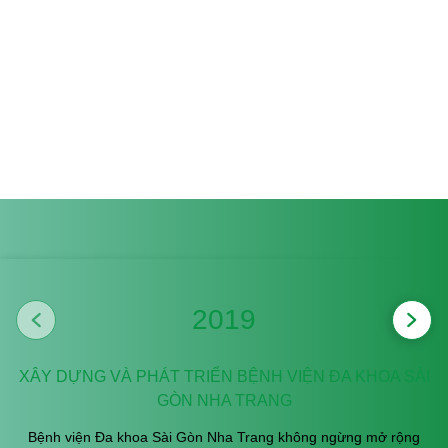
S
Sympathy - Sự thấu cảm
Chúng ta thấu hiểu bằng trái tim và yêu thương bằng
hành động. Chúng ta luôn đặt mình vào vị trí của người
khác để cảm nhận những gì người khác cảm nhận và
thấu hiểu những điều người khác suy nghĩ.
2019
XÂY DỰNG VÀ PHÁT TRIỂN BỆNH VIỆN ĐA KHOA SÀI
GÒN NHA TRANG
Bệnh viện Đa khoa Sài Gòn Nha Trang không ngừng mở rộng