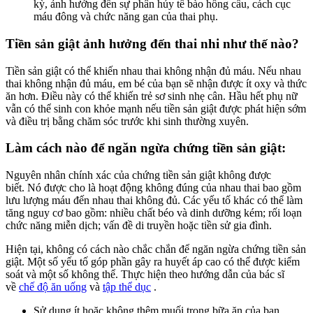
kỳ, ảnh hưởng đến sự phân hủy tế bào hồng cầu, cách cục
máu đông và chức năng gan của thai phụ.
Tiền sản giật ảnh hưởng đến thai nhi như thế nào?
Tiền sản giật có thể khiến nhau thai không nhận đủ máu. Nếu nhau
thai không nhận đủ máu, em bé của bạn sẽ nhận được ít oxy và thức
ăn hơn. Điều này có thể khiến trẻ sơ sinh nhẹ cân. Hầu hết phụ nữ
vẫn có thể sinh con khỏe mạnh nếu tiền sản giật được phát hiện sớm
và điều trị bằng chăm sóc trước khi sinh thường xuyên.
Làm cách nào để ngăn ngừa chứng tiền sản giật:
Nguyên nhân chính xác của chứng tiền sản giật không được
biết. Nó được cho là hoạt động không đúng của nhau thai bao gồm
lưu lượng máu đến nhau thai không đủ. Các yếu tố khác có thể làm
tăng nguy cơ bao gồm: nhiều chất béo và dinh dưỡng kém; rối loạn
chức năng miễn dịch; vấn đề di truyền hoặc tiền sử gia đình.
Hiện tại, không có cách nào chắc chắn để ngăn ngừa chứng tiền sản
giật. Một số yếu tố góp phần gây ra huyết áp cao có thể được kiểm
soát và một số không thể. Thực hiện theo hướng dẫn của bác sĩ
về
chế độ ăn uống
và
tập thể dục
.
Sử dụng ít hoặc không thêm muối trong bữa ăn của bạn