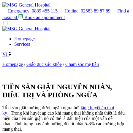
Emergency:
0889 455 115
Hotline:
02583 89 87 89
Find a
hospital
Book an appointment
Homepage
Services
VI
Homepage
/
Giáo dục sức khỏe
/
Chăm sóc mẹ bầu
Table of contents
TIỀN SẢN GIẬT NGUYÊN NHÂN,
ĐIỀU TRỊ VÀ PHÒNG NGỪA
Tiền sản giật thường được ngăn ngừa bởi
tăng huyết áp thai
kỳ
. Trong khi huyết áp cao khi mang thai không nhất thiết là dấu
hiệu của tiền sản giật, nó có thể là dấu hiệu của một vấn đề
khác. Tình trạng này ảnh hưởng đến ít nhất 5-8% các trường hợp
mang thai.