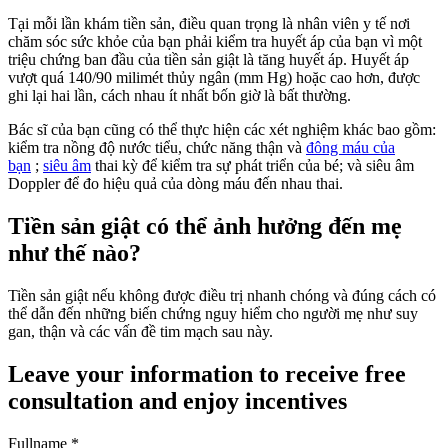
Tại mỗi lần khám tiền sản, điều quan trọng là nhân viên y tế nơi
chăm sóc sức khỏe của bạn phải kiểm tra huyết áp của bạn vì một
triệu chứng ban đầu của tiền sản giật là tăng huyết áp. Huyết áp
vượt quá 140/90 milimét thủy ngân (mm Hg) hoặc cao hơn, được
ghi lại hai lần, cách nhau ít nhất bốn giờ là bất thường.
Bác sĩ của bạn cũng có thể thực hiện các xét nghiệm khác bao gồm:
kiểm tra nồng độ nước tiểu, chức năng thận và
đông máu của
bạn
;
siêu âm
thai kỳ để kiểm tra sự phát triển của bé; và siêu âm
Doppler để đo hiệu quả của dòng máu đến nhau thai.
Tiền sản giật có thể ảnh hưởng đến mẹ
như thế nào?
Tiền sản giật nếu không được điều trị nhanh chóng và đúng cách có
thể dẫn đến những biến chứng nguy hiểm cho người mẹ như suy
gan, thận và các vấn đề tim mạch sau này.
Leave your information to receive free
consultation and enjoy incentives
Fullname
*