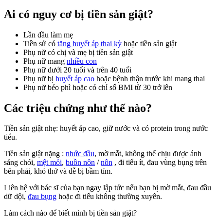
Ai có nguy cơ bị tiền sản giật?
Lần đầu làm mẹ
Tiền sử có
tăng huyết áp thai kỳ
hoặc tiền sản giật
Phụ nữ có chị và mẹ bị tiền sản giật
Phụ nữ mang
nhiều con
Phụ nữ dưới 20 tuổi và trên 40 tuổi
Phụ nữ bị
huyết áp cao
hoặc bệnh thận trước khi mang thai
Phụ nữ béo phì hoặc có chỉ số BMI từ 30 trở lên
Các triệu chứng như thế nào?
Tiền sản giật nhẹ: huyết áp cao, giữ nước và có protein trong nước
tiểu.
Tiền sản giật nặng :
nhức đầu
, mờ mắt, không thể chịu được ánh
sáng chói,
mệt mỏi
,
buồn nôn
/
nôn
, đi tiểu ít, đau vùng bụng trên
bên phải, khó thở và dễ bị bầm tím.
Liên hệ với bác sĩ của bạn ngay lập tức nếu bạn bị mờ mắt, đau đầu
dữ dội,
đau bụng
hoặc đi tiểu không thường xuyên.
Làm cách nào để biết mình bị tiền sản giật?