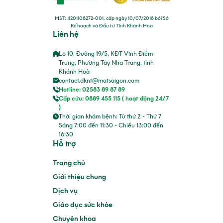
MST: 4201108272-001, cấp ngày 10/07/2018 bởi Sở
Kế hoạch và Đầu tư Tỉnh Khánh Hòa
Liên hệ
Lô 10, Đường 19/5, KĐT Vĩnh Điềm
Trung, Phường Tây Nha Trang, tỉnh
Khánh Hoà
contact.dknt@matsaigon.com
Hotline: 02583 89 87 89
Cấp cứu: 0889 455 115 ( hoạt động 24/7
)
Thời gian khám bệnh: Từ thứ 2 - Thứ 7
Sáng 7:00 đến 11:30 - Chiều 13:00 đến
16:30
Hỗ trợ
Trang chủ
Giới thiệu chung
Dịch vụ
Giáo dục sức khỏe
Chuyên khoa