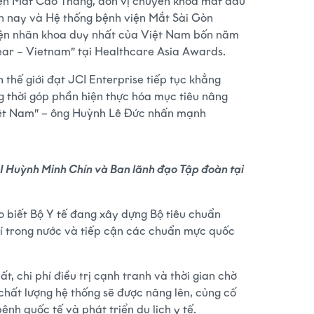
 viện Mắt Cao Thắng, đơn vị chuyên khoa mắt đầu
n nay và Hệ thống bệnh viện Mắt Sài Gòn
diện nhãn khoa duy nhất của Việt Nam bốn năm
 Year – Vietnam” tại Healthcare Asia Awards.
 thế giới đạt JCI Enterprise tiếp tục khẳng
g thời góp phần hiện thực hóa mục tiêu nâng
 Việt Nam” – ông Huỳnh Lê Đức nhấn mạnh
II Huỳnh Minh Chín và Ban lãnh đạo Tập đoàn tại
 biết Bộ Y tế đang xây dựng Bộ tiêu chuẩn
chí trong nước và tiếp cận các chuẩn mực quốc
ất, chi phí điều trị cạnh tranh và thời gian chờ
chất lượng hệ thống sẽ được nâng lên, củng cố
ệnh quốc tế và phát triển du lịch y tế.