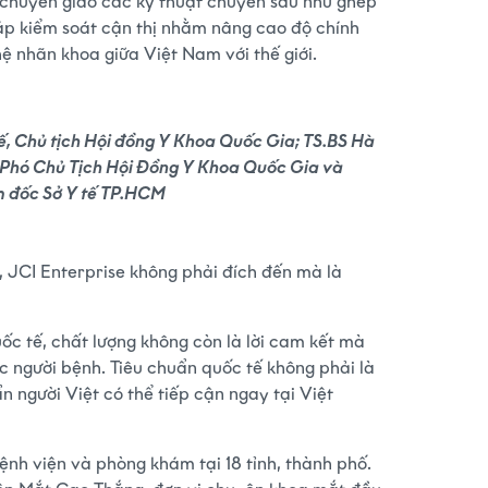
 chuyển giao các kỹ thuật chuyên sâu như ghép
pháp kiểm soát cận thị nhằm nâng cao độ chính
ệ nhãn khoa giữa Việt Nam với thế giới.
Tế, Chủ tịch Hội đồng Y Khoa Quốc Gia; TS.BS Hà
 Phó Chủ Tịch Hội Đồng Y Khoa Quốc Gia và
m đốc Sở Y tế TP.HCM
 JCI Enterprise không phải đích đến mà là
ốc tế, chất lượng không còn là lời cam kết mà
 người bệnh. Tiêu chuẩn quốc tế không phải là
n người Việt có thể tiếp cận ngay tại Việt
nh viện và phòng khám tại 18 tỉnh, thành phố.