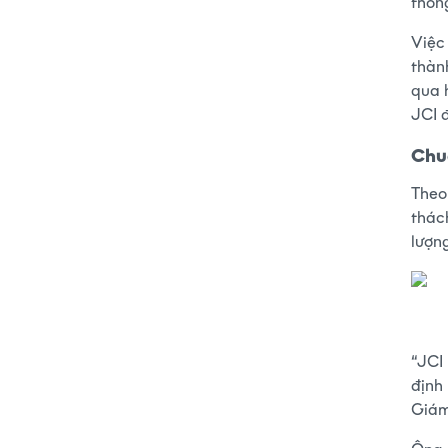
thốn
Việc
thàn
qua 
JCI đ
Chu
Theo
thác
lượn
“JCI 
định 
Giám