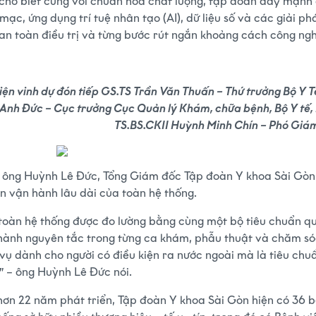
cho biết cùng với chuẩn hóa chất lượng, tập đoàn đẩy mạnh
 mạc, ứng dụng trí tuệ nhân tạo (AI), dữ liệu số và các giải 
 an toàn điều trị và từng bước rút ngắn khoảng cách công ngh
iện vinh dự đón tiếp GS.TS Trần Văn Thuấn – Thứ trưởng Bộ Y 
Anh Đức – Cục trưởng Cục Quản lý Khám, chữa bệnh, Bộ Y tế,
TS.BS.CKII Huỳnh Minh Chín – Phó Giá
 ông Huỳnh Lê Đức, Tổng Giám đốc Tập đoàn Y khoa Sài Gòn,
n vận hành lâu dài của toàn hệ thống.
 toàn hệ thống được đo lường bằng cùng một bộ tiêu chuẩn qu
thành nguyên tắc trong từng ca khám, phẫu thuật và chăm sóc
vụ dành cho người có điều kiện ra nước ngoài mà là tiêu chuẩ
 – ông Huỳnh Lê Đức nói.
hơn 22 năm phát triển, Tập đoàn Y khoa Sài Gòn hiện có 36 bệ