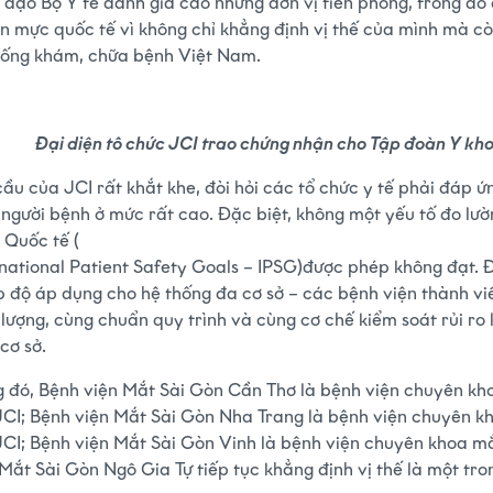
 đạo Bộ Y tế đánh giá cao những đơn vị tiên phong, trong đ
n mực quốc tế vì không chỉ khẳng định vị thế của mình mà cò
hống khám, chữa bệnh Việt Nam.
Đại diện tô chức JCI trao chứng nhận cho Tập đoàn Y kh
cầu của JCI rất khắt khe, đòi hỏi các tổ chức y tế phải đáp 
 người bệnh ở mức rất cao. Đặc biệt, không một yếu tố đo lư
 Quốc tế (
rnational Patient Safety Goals – IPSG)
được phép không đạt. Đ
p độ áp dụng cho hệ thống đa cơ sở – các bệnh viện thành viê
 lượng, cùng chuẩn quy trình và cùng cơ chế kiểm soát rủi ro 
 cơ sở.
g đó, Bệnh viện Mắt Sài Gòn Cần Thơ là bệnh viện chuyên k
JCI; Bệnh viện Mắt Sài Gòn Nha Trang là bệnh viện chuyên 
JCI; Bệnh viện Mắt Sài Gòn Vinh là bệnh viện chuyên khoa mắ
 Mắt Sài Gòn Ngô Gia Tự tiếp tục khẳng định vị thế là một tr