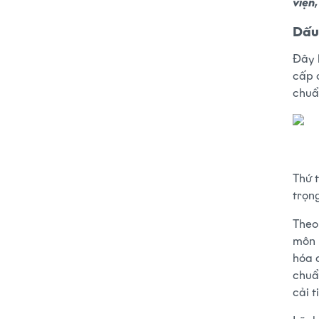
viện
Dấu
Đây 
cấp 
chuẩ
Thứ 
trọn
Theo
môn 
hóa c
chuẩ
cải t