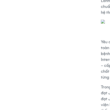
Lãnh
chuẩ
hệ t
Yêu 
toàn
bệnh
Inte
– cấ
chất
từng
Tron
đạt 
đạt 
viện