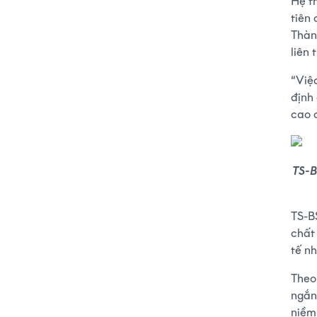
Hệ t
tiên
Thàn
liên
“Việ
định
cao 
TS-B
TS-B
chất
tế nh
Theo 
ngắn
niềm 