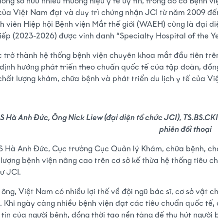
hống sở hữu nhiều thương hiệu y tế uy tín, trong đó có Bệnh
 của Việt Nam đạt và duy trì chứng nhận JCI từ năm 2009 đế
h viên Hiệp hội Bệnh viện Mắt thế giới (WAEH) cũng là đại 
 tiếp (2023-2026) được vinh danh “Specialty Hospital of the
c trở thành hệ thống bệnh viện chuyên khoa mắt đầu tiên trên
 định hướng phát triển theo chuẩn quốc tế của tập đoàn, đồn
chất lượng khám, chữa bệnh và phát triển du lịch y tế của
S Hà Anh Đức, Ông Nick Liew (đại diện tổ chức JCI), TS.BS.CK
phiên đối thoại
S Hà Anh Đức, Cục trưởng Cục Quản lý Khám, chữa bệnh, cho
 lượng bệnh viện nâng cao trên cơ sở kế thừa hệ thống tiêu 
ư JCI.
ông, Việt Nam có nhiều lợi thế về đội ngũ bác sĩ, cơ sở vật ch
. Khi ngày càng nhiều bệnh viện đạt các tiêu chuẩn quốc tế, 
tin của người bệnh, đồng thời tạo nền tảng để thu hút người b