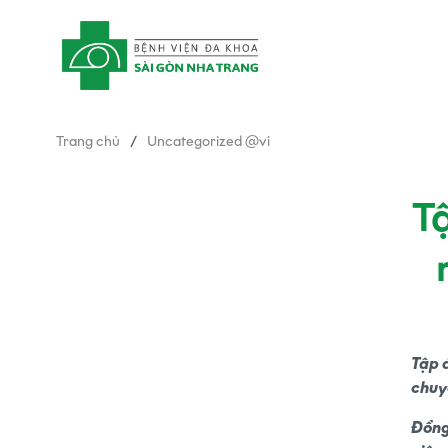
Trang chủ
/
Uncategorized @vi
T
Table of contents
Tập 
chuy
Đồng