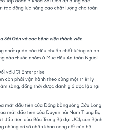
ó có Tập đoàn Y khoa Sài Gòn áp dụng các
n tạo động lực nâng cao chất lượng cho toàn
oa Sài Gòn và các bệnh viện thành viên
ứng nhất quán các tiêu chuẩn chất lượng và an
ờng nào thuộc nhóm 6 Mục tiêu An toàn Người
ối với
JCI Enterprise
n còn phải vận hành theo cùng một triết lý
lâm sàng, đồng thời được đánh giá độc lập tại
hoa mắt đầu tiên của Đồng bằng sông Cửu Long
khoa mắt đầu tiên của Duyên hải Nam Trung Bộ
t đầu tiên của Bắc Trung Bộ đạt JCI; còn Bệnh
ong những cơ sở nhãn khoa nòng cốt của hệ