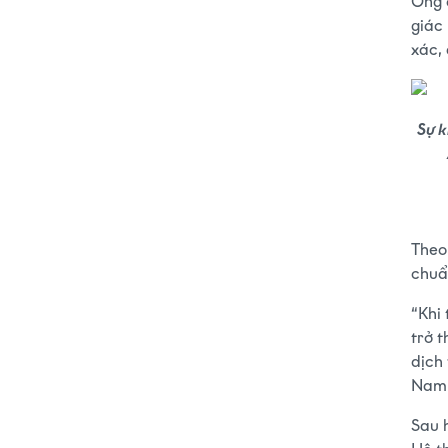
Ông 
giác
xác,
Sự k
Theo
chuẩ
“Khi
trở 
dịch 
Nam”
Sau 