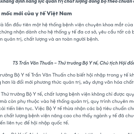
, khẳng định năng lực quản trị chất lượng đồng bộ theo chuẩn 
 mốc mới của y tế Việt Nam
là lần đầu tiên một hệ thống bệnh viện chuyên khoa mắt của 
chứng nhận dành cho hệ thống y tế đa cơ sở, yêu cầu tất cả 
n quản trị, chất lượng và an toàn người bệnh.
TS Trần Văn Thuấn – Thứ trưởng Bộ Y tế, Chủ tịch Hội đồ
trưởng Bộ Y tế Trần Văn Thuấn cho biết hội nhập trong y tế 
g hơn là đổi mới phương thức quản trị, xây dựng văn hóa chấ
 Thứ trưởng Bộ Y tế, chất lượng bệnh viện không chỉ được quy
mà còn phụ thuộc vào hệ thống quản trị, quy trình chuyên mô
ải tiến liên tục. Việc Bộ Y tế thừa nhận các bộ tiêu chuẩn c
n chất lượng bệnh viện nâng cao cho thấy ngành y tế đã chuy
iến liên tục để hội nhập quốc tế.