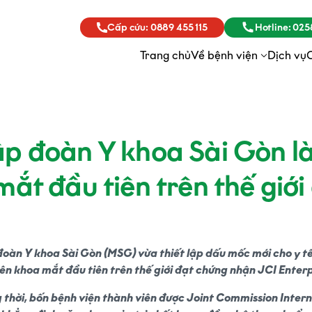
Cấp cứu:
0889 455 115
Hotline:
0258
Trang chủ
Về bệnh viện
Dịch vụ
ập đoàn Y khoa Sài Gòn là
mắt đầu tiên trên thế giới
đoàn Y khoa Sài Gòn (MSG) vừa thiết lập dấu mốc mới cho y tế
ên khoa mắt đầu tiên trên thế giới đạt chứng nhận JCI Enterp
 thời, bốn bệnh viện thành viên được Joint Commission Inter