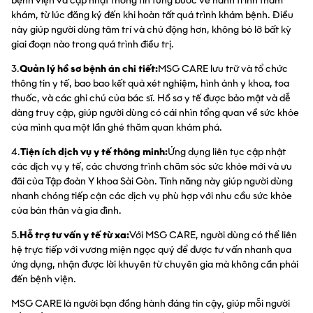
bệnh viện và cập nhật thông tin từng bước về hành trình thăm
khám, từ lúc đăng ký đến khi hoàn tất quá trình khám bệnh. Điều
này giúp người dùng tâm trí và chủ động hơn, không bỏ lỡ bất kỳ
giai đoạn nào trong quá trình điều trị.
3.
Quản lý hồ sơ bệnh án chi tiết:
MSG CARE lưu trữ và tổ chức
thông tin y tế, bao bao kết quả xét nghiệm, hình ảnh y khoa, toa
thuốc, và các ghi chú của bác sĩ. Hồ sơ y tế được bảo mật và dễ
dàng truy cập, giúp người dùng có cái nhìn tổng quan về sức khỏe
của mình qua một lần ghé thăm quan khám phá.
4.
Tiện ích dịch vụ y tế thông minh:
Ứng dụng liên tục cập nhật
các dịch vụ y tế, các chương trình chăm sóc sức khỏe mới và ưu
đãi của Tập đoàn Y khoa Sài Gòn. Tính năng này giúp người dùng
nhanh chóng tiếp cận các dịch vụ phù hợp với nhu cầu sức khỏe
của bản thân và gia đình.
5.
Hỗ trợ tư vấn y tế từ xa:
Với MSG CARE, người dùng có thể liên
hệ trực tiếp với vương miện ngọc quý để được tư vấn nhanh qua
ứng dụng, nhận được lời khuyên từ chuyên gia mà không cần phải
đến bệnh viện.
MSG CARE là người bạn đồng hành đáng tin cậy, giúp mỗi người