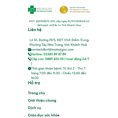
MST: 4201108272-001, cấp ngày 10/07/2018 bởi Sở
Kế hoạch và Đầu tư Tỉnh Khánh Hòa
Liên hệ
Lô 10, Đường 19/5, KĐT Vĩnh Điềm Trung,
Phường Tây Nha Trang, tỉnh Khánh Hoà
contact.dknt@matsaigon.com
Hotline: 02583 89 87 89
Cấp cứu: 0889 455 115 ( hoạt động 24/7
)
Thời gian khám bệnh: Từ thứ 2 - Thứ 7
Sáng 7:00 đến 11:30 - Chiều 13:00 đến
16:30
Hỗ trợ
Trang chủ
Giới thiệu chung
Dịch vụ
Giáo dục sức khỏe