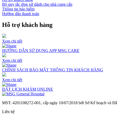
Bộ quy tắc ứng xử dành cho nhà cung cấp
Thông tin bảo hiểm
Hướng dẫn thanh toán
Hỗ trợ khách hàng
Xem chi tiết
HƯỚNG DẪN SỬ DỤNG APP MSG CARE
Xem chi tiết
CHÍNH SÁCH BẢO MẬT THÔNG TIN KHÁCH HÀNG
Xem chi tiết
ĐẶT LỊCH KHÁM ONLINE
MST: 4201108272-001, cấp ngày 10/07/2018 bởi Sở Kế hoạch và Đ
Liên hệ