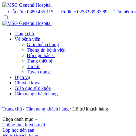
Cấp cứu:
0889 455 115
Hotline:
02583 89 87 89
Tìm bệnh v
Trang chủ
Về bệnh viện
Giới thiệu chung
Thông tin bệnh viện
Đội ngũ bác sĩ
Trang thiết bị
Tin tức
Tuyển dụng
Dịch vụ
Chuyên khoa
Giáo dục sức khỏe
Cẩm nang khách hàng
Trang chủ
/
Cẩm nang khách hàng
/
Hỗ trợ khách hàng
Chọn danh mục
Thông tin khuyến mãi
Lớp học tiền sản
Hỗ trợ khách hàng