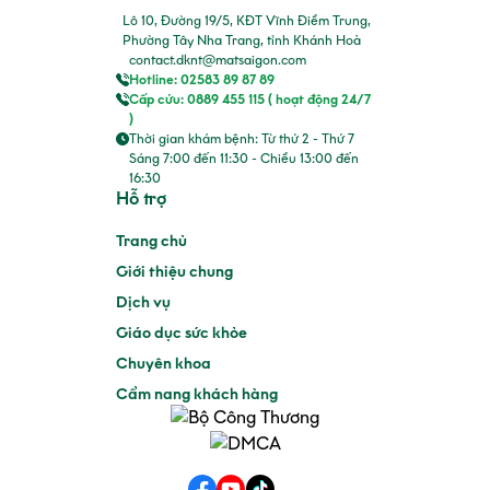
Lô 10, Đường 19/5, KĐT Vĩnh Điềm Trung,
Phường Tây Nha Trang, tỉnh Khánh Hoà
contact.dknt@matsaigon.com
Hotline: 02583 89 87 89
Cấp cứu: 0889 455 115 ( hoạt động 24/7
)
Thời gian khám bệnh: Từ thứ 2 - Thứ 7
Sáng 7:00 đến 11:30 - Chiều 13:00 đến
16:30
Hỗ trợ
Trang chủ
Giới thiệu chung
Dịch vụ
Giáo dục sức khỏe
Chuyên khoa
Cẩm nang khách hàng