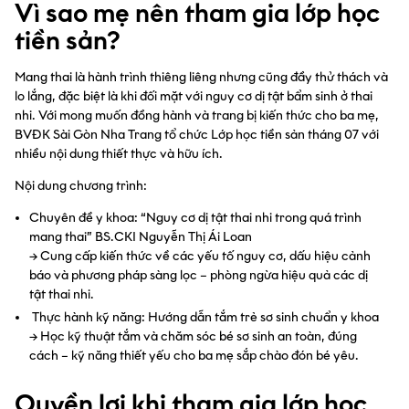
Vì sao mẹ nên tham gia lớp học
tiền sản?
Mang thai là hành trình thiêng liêng nhưng cũng đầy thử thách và
lo lắng, đặc biệt là khi đối mặt với nguy cơ dị tật bẩm sinh ở thai
nhi. Với mong muốn đồng hành và trang bị kiến thức cho ba mẹ,
BVĐK Sài Gòn Nha Trang tổ chức Lớp học tiền sản tháng 07 với
nhiều nội dung thiết thực và hữu ích.
Nội dung chương trình:
Chuyên đề y khoa: “Nguy cơ dị tật thai nhi trong quá trình
mang thai” BS.CKI Nguyễn Thị Ái Loan
→ Cung cấp kiến thức về các yếu tố nguy cơ, dấu hiệu cảnh
báo và phương pháp sàng lọc – phòng ngừa hiệu quả các dị
tật thai nhi.
Thực hành kỹ năng: Hướng dẫn tắm trẻ sơ sinh chuẩn y khoa
→ Học kỹ thuật tắm và chăm sóc bé sơ sinh an toàn, đúng
cách – kỹ năng thiết yếu cho ba mẹ sắp chào đón bé yêu.
Quyền lợi khi tham gia lớp học