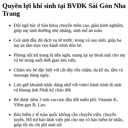
Quyền lợi khi sinh tại BVĐK Sài Gòn Nha
Trang
Đội ngũ bác sĩ Sản khoa chuyên môn cao, giàu kinh nghiệm,
giúp mẹ sinh thường nhẹ nhàng, sinh mổ an toàn.
Gói sinh đầy đủ dịch vụ từ trước, trong và sau sinh, giúp ba
mẹ an tâm trọn vẹn hành trình đón bé.
Phòng nội trú trang bị tiện nghi, mang lại sự thoải mái cho mẹ
và bé trong suốt thời gian lưu viện.
Chăm sóc bé đặc biệt với cắt dây rốn chậm, da kề da, tắm và
massage hàng ngày.
Lưu giữ khoảnh khắc đáng nhớ với video hành trình đi sinh
và khung ảnh Nhật ký chào đời.
Bé được tiêm 3 mũi vaccine đầu đời miễn phí: Vitamin K,
Viêm gan B, Lao.
Bảo hiểm y tế toàn quốc không cần chuyển viện, chuyển
tuyến. Hỗ trợ bảo lãnh viện phí cho mẹ có bảo hiểm tư nhân,
giúp tối ưu chi phí sinh nở.