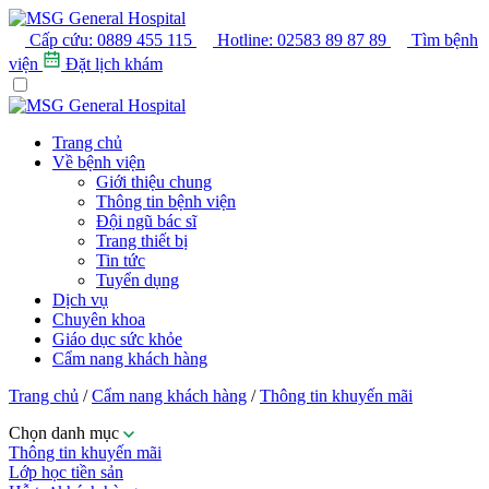
Cấp cứu:
0889 455 115
Hotline:
02583 89 87 89
Tìm bệnh
viện
Đặt lịch khám
Trang chủ
Về bệnh viện
Giới thiệu chung
Thông tin bệnh viện
Đội ngũ bác sĩ
Trang thiết bị
Tin tức
Tuyển dụng
Dịch vụ
Chuyên khoa
Giáo dục sức khỏe
Cẩm nang khách hàng
Trang chủ
/
Cẩm nang khách hàng
/
Thông tin khuyến mãi
Chọn danh mục
Thông tin khuyến mãi
Lớp học tiền sản