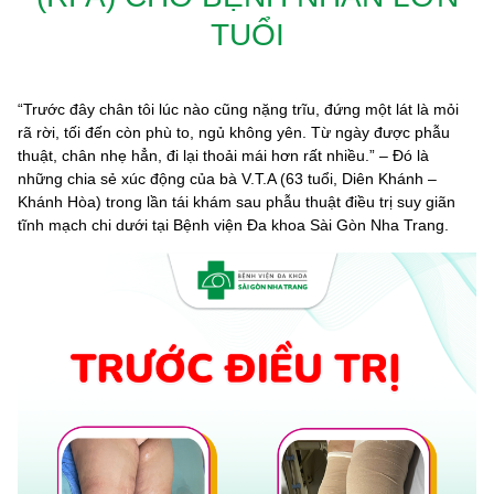
TUỔI
“Trước đây chân tôi lúc nào cũng nặng trĩu, đứng một lát là mỏi
rã rời, tối đến còn phù to, ngủ không yên. Từ ngày được phẫu
thuật, chân nhẹ hẳn, đi lại thoải mái hơn rất nhiều.” – Đó là
những chia sẻ xúc động của bà V.T.A (63 tuổi, Diên Khánh –
Khánh Hòa) trong lần tái khám sau phẫu thuật điều trị suy giãn
tĩnh mạch chi dưới tại Bệnh viện Đa khoa Sài Gòn Nha Trang.