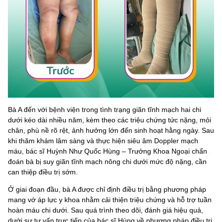
Bà A đến với bệnh viện trong tình trạng giãn tĩnh mạch hai chi
dưới kéo dài nhiều năm, kèm theo các triệu chứng tức nặng, mỏi
chân, phù nề rõ rệt, ảnh hưởng lớn đến sinh hoạt hằng ngày. Sau
khi thăm khám lâm sàng và thực hiện siêu âm Doppler mạch
máu, bác sĩ Huỳnh Như Quốc Hùng – Trưởng Khoa Ngoại chẩn
đoán bà bị suy giãn tĩnh mạch nông chi dưới mức độ nặng, cần
can thiệp điều trị sớm.
Ở giai đoạn đầu, bà A được chỉ định điều trị bằng phương pháp
mang vớ áp lực y khoa nhằm cải thiện triệu chứng và hỗ trợ tuần
hoàn máu chi dưới. Sau quá trình theo dõi, đánh giá hiệu quả,
dưới sự tư vấn trực tiếp của bác sĩ Hùng về phương pháp điều trị