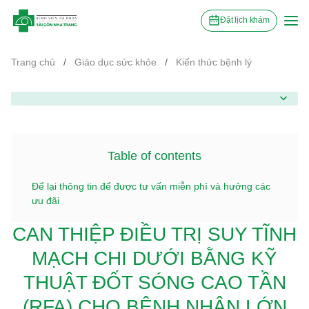
Đặt lịch khám
Trang chủ
/
Giáo dục sức khỏe
/
Kiến thức bệnh lý
Table of contents
Để lại thông tin để được tư vấn miễn phí và hưởng các
ưu đãi
CAN THIỆP ĐIỀU TRỊ SUY TĨNH
MẠCH CHI DƯỚI BẰNG KỸ
THUẬT ĐỐT SÓNG CAO TẦN
(RFA) CHO BỆNH NHÂN LỚN