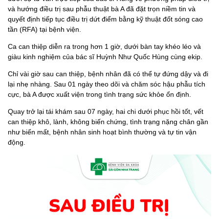
và hướng điều trị sau phẫu thuật bà A đã đặt trọn niềm tin và
quyết định tiếp tục điều trị dứt điểm bằng kỹ thuật đốt sóng cao
tần (RFA) tại bệnh viện.
Ca can thiệp diễn ra trong hơn 1 giờ, dưới bàn tay khéo léo và
giàu kinh nghiệm của bác sĩ Huỳnh Như Quốc Hùng cùng ekip.
Chỉ vài giờ sau can thiệp, bệnh nhân đã có thể tự đứng dậy và đi
lại nhẹ nhàng. Sau 01 ngày theo dõi và chăm sóc hậu phẫu tích
cực, bà A được xuất viện trong tình trạng sức khỏe ổn định.
Quay trở lại tái khám sau 07 ngày, hai chi dưới phục hồi tốt, vết
can thiệp khô, lành, không biến chứng, tình trạng nặng chân gần
như biến mất, bệnh nhân sinh hoạt bình thường và tự tin vận
động.